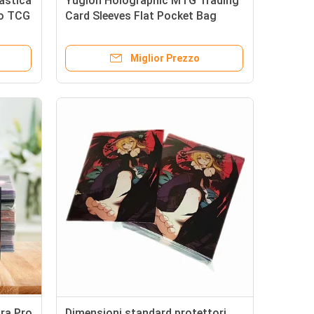
lastica
Yugioh Holographic MTG Trading
to TCG
Card Sleeves Flat Pocket Bag
di
Logo personalizzato
Miglior Prezzo
tra Pro
Dimensioni standard protettori