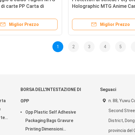
di carte PP Carta di
Holographic MTG Anime Ca
 Carta sportiva
Sleeves 66X91
ore
Miglior Prezzo
Miglior Prezzo
1
2
3
4
5
BORSA DELL'INTESTAZIONE DI
Seguaci
rta
n. 88, Yuwu 
OPP
e
Second Stree
Opp Plastic Self Adhesive
rte
Packaging Bags Gravure
District, Dong
Printing Dimensioni
provincia de