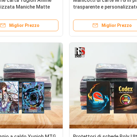
one carta Yugioh Anime
Manicotti di carte MTG in p
lizzata Maniche Matte
trasparente e personalizza
one carta MTG
Yugioh Protezioni per carte 
scambio
Miglior Prezzo
Miglior Prezzo
gio a caldo Yugioh MTG
Protettori di schede Poly Ul