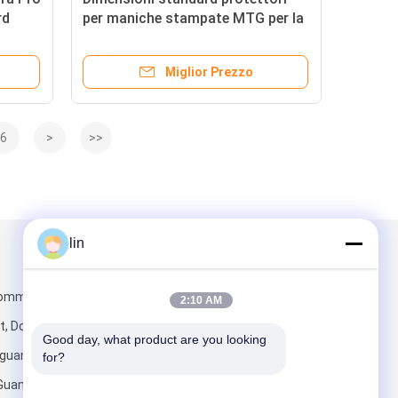
rd
per maniche stampate MTG per la
conservazione sicura delle carte di
scambio
Miglior Prezzo
6
>
>>
lin
Scrivici
Commercial
2:10 AM
t, Dongcheng
Good day, what product are you looking 
guan City,
for?
l Guangdong