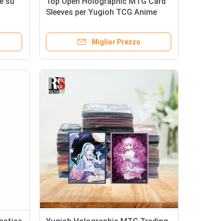
e su
Top Open Holographic MTG Card
Sleeves per Yugioh TCG Anime
Trading Board Game
Miglior Prezzo