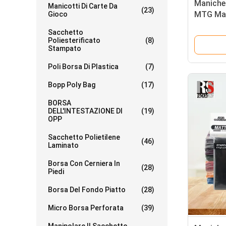
Maniche 
Manicotti Di Carte Da
(23)
MTG Man
Gioco
protegge
Sacchetto
Poliesterificato
(8)
Stampato
Poli Borsa Di Plastica
(7)
Bopp Poly Bag
(17)
BORSA
DELL'INTESTAZIONE DI
(19)
OPP
Sacchetto Polietilene
(46)
Laminato
Borsa Con Cerniera In
(28)
Piedi
Borsa Del Fondo Piatto
(28)
Micro Borsa Perforata
(39)