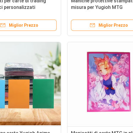
i per carte di trading
Maniche protettive stampat
ci personalizzati
misura per Yugioh MTG
Transparent Card Gaming
Miglior Prezzo
Miglior Prezzo