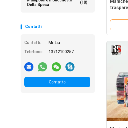
Manipolare Il Sacchetto
Maniche 
(10)
Della Spesa
traspare
fotograf
olograf
Contatti
Contatti:
Mr. Liu
Telefono:
13712100257
Contatto