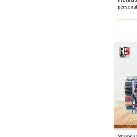
Protezi
persona
Protezi
Stampag