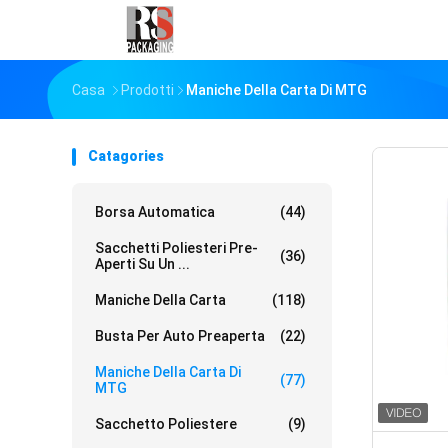
Casa
Prodotti
Maniche Della Carta Di MTG
Catagories
Borsa Automatica
(44)
Sacchetti Poliesteri Pre-
(36)
Aperti Su Un ...
Maniche Della Carta
(118)
Busta Per Auto Preaperta
(22)
Maniche Della Carta Di
(77)
MTG
Sacchetto Poliestere
(9)