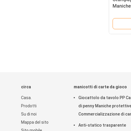
Maniche 
scambio
Protett
circa
manicotti di carte da gioco
Casa.
Giocattolo da tavolo PP Ca
Prodotti
di penny Maniche protettiv
Su di noi
Commercializzazione di ca
Mappa del sito
di gioco accessori
Anti-statico trasparente
Sito mobile