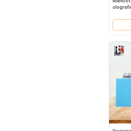
Manicott
olografi