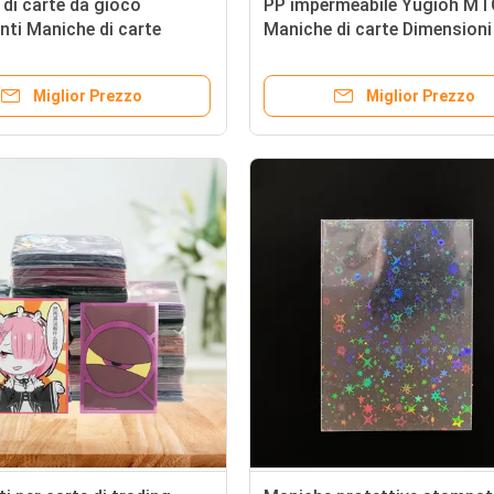
di carte da gioco
PP impermeabile Yugioh MT
nti Maniche di carte
Maniche di carte Dimensioni
iche Ultra Pro Per carte
standard per giochi di carte
iche MTG
Miglior Prezzo
Miglior Prezzo