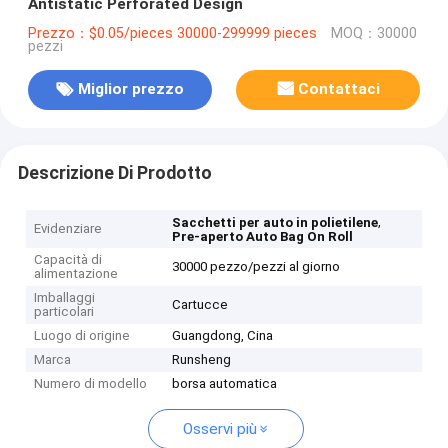
Antistatic Perforated Design
Prezzo：$0.05/pieces 30000-299999 pieces
MOQ：30000
pezzi
Miglior prezzo
Contattaci
Descrizione Di Prodotto
,
Sacchetti per auto in polietilene
Evidenziare
Pre-aperto Auto Bag On Roll
Capacità di
30000 pezzo/pezzi al giorno
alimentazione
Imballaggi
Cartucce
particolari
Luogo di origine
Guangdong, Cina
Marca
Runsheng
Numero di modello
borsa automatica
Osservi più