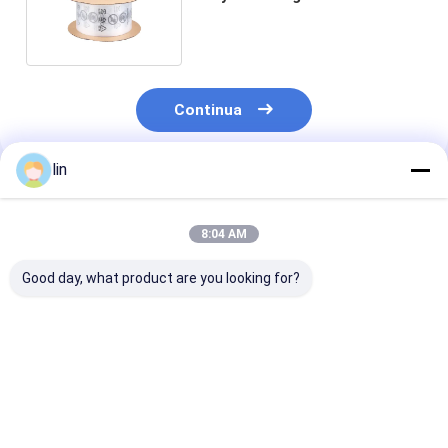
Antistatic Perforated Design
Continua
lin
Prodotti Raccomandati
8:04 AM
Good day, what product are you looking for?
Pre-Opened Plastic
Side Load Bagging
Unilateral Pre
Bags On Roll For
System Clear Pre
Opening Point
Automatic
Opened Side Pouch
Automatic Bal
Packaging Machine
Bags On A Roll For
Express With R