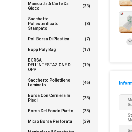
Manicotti Di Carte Da
(23)
Gioco
Sacchetto
Poliesterificato
(8)
Stampato
Poli Borsa Di Plastica
(7)
Bopp Poly Bag
(17)
BORSA
DELL'INTESTAZIONE DI
(19)
OPP
Sacchetto Polietilene
(46)
Inform
Laminato
Borsa Con Cerniera In
(28)
Ma
Piedi
Su
Borsa Del Fondo Piatto
(28)
St
Ma
Micro Borsa Perforata
(39)
Si