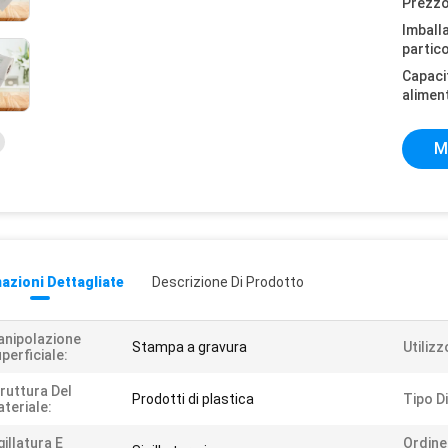
Prezzo
Imball
partico
Capaci
alimen
M
azioni Dettagliate
Descrizione Di Prodotto
nipolazione
Stampa a gravura
Utilizz
perficiale:
ruttura Del
Prodotti di plastica
Tipo D
teriale:
gillatura E
Ordine