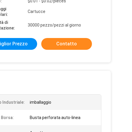
:
$0.01 - $0.02/pieces
aggi
Cartucce
lari:
tà di
30000 pezzo/pezzi al giorno
tazione:
iglior Prezzo
Contatto
o Industriale:
imballaggio
i Borsa:
Busta perforata auto-linea