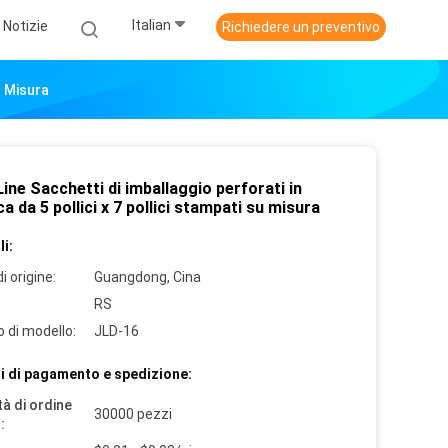
Italian
Notizie
Richiedere un preventivo
u Misura
ine Sacchetti di imballaggio perforati in
ca da 5 pollici x 7 pollici stampati su misura
i:
i origine:
Guangdong, Cina
RS
 di modello:
JLD-16
i di pagamento e spedizione:
à di ordine
30000 pezzi
: