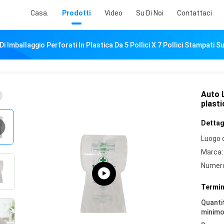
Casa.
Prodotti
Video
Su Di Noi
Contattaci
Di Imballaggio Perforati In Plastica Da 5 Pollici X 7 Pollici Stampati S
Auto L
plasti
Dettagl
Luogo d
Marca:
Numero
Termin
Quantit
minimo