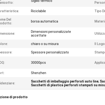
Sigillo termico
nicotto:
Person
ratteristica:
Riciclabile
Tipo Di
ome Del
borsa automatica
Materi
odotto:
Dimensioni personalizzate
mensione:
Utilizz
accettate
lore:
chiaro o su misura
Il Logo
pessore:
Spessore personalizzato
Stamp
OQ:
30000pcs
Applic
rt:
Shenzhen
Sacchetti di imballaggio perforati auto line
,
Sac
idenziare:
Sacchetti di plastica perforati stampati su mis
zione di prodotto