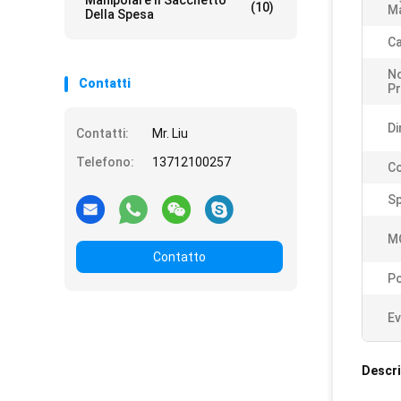
Manipolare Il Sacchetto
(10)
Ma
Della Spesa
Ca
N
Contatti
Pr
Di
Contatti:
Mr. Liu
Telefono:
13712100257
Co
S
M
Contatto
Po
Ev
Descri