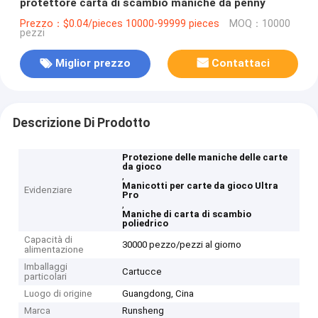
protettore carta di scambio maniche da penny
Prezzo：$0.04/pieces 10000-99999 pieces
MOQ：10000
pezzi
Miglior prezzo
Contattaci
Descrizione Di Prodotto
Protezione delle maniche delle carte
da gioco
,
Manicotti per carte da gioco Ultra
Evidenziare
Pro
,
Maniche di carta di scambio
poliedrico
Capacità di
30000 pezzo/pezzi al giorno
alimentazione
Imballaggi
Cartucce
particolari
Luogo di origine
Guangdong, Cina
Marca
Runsheng