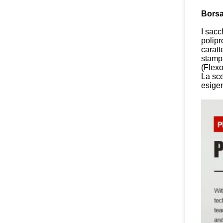
Borsa
I sacc
polipr
caratt
stampa
(Flexo
La sce
esigen