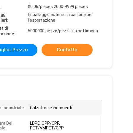
:
$0.06/pieces 2000-9999 pieces
aggi
Imballaggio esterno in cartone per
lari:
l'esportazione
tà di
5000000 pezzo/pezzi alla settimana
tazione:
iglior Prezzo
Contatto
o Industriale:
Calzature e indumenti
ura Del
LDPE, OPP/CPP,
ale:
PET/VMPET/CPP