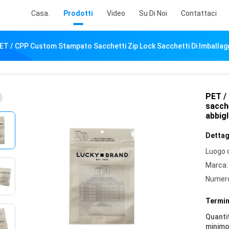
Casa.
Prodotti
Video
Su Di Noi
Contattaci
ET / CPP Custom Stampato Sacchetti Zip Lock Sacchetti Di Imballagg
PET /
sacche
abbig
Dettagl
Luogo d
Marca:
Numero
Termin
Quantit
minimo