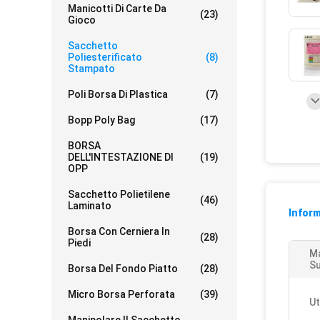
Manicotti Di Carte Da
(23)
Gioco
Sacchetto
Poliesterificato
(8)
Stampato
Poli Borsa Di Plastica
(7)
Bopp Poly Bag
(17)
BORSA
DELL'INTESTAZIONE DI
(19)
OPP
Sacchetto Polietilene
(46)
Laminato
Inform
Borsa Con Cerniera In
(28)
Piedi
Ma
Su
Borsa Del Fondo Piatto
(28)
Micro Borsa Perforata
(39)
Ut