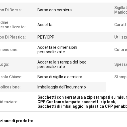
Sigilla
po Di Borsa:
Borsa con cerniera
Manico
dine
Accetta.
Caratt
rsonalizzato:
po Di Plastica:
PET/CPP
Utilizz
Accetta le dimensioni
mensione:
Colore
personalizzate
Accetta la stampa del logo
 Logo:
Spess
personalizzato
rola Chiave:
Borsa di sigillo a cerniera
Stamp
plicazione:
Imballaggio dell'indumento
Sacchetti con serratura a zip stampati su misu
idenziare:
CPP Custom stampato sacchetti zip lock
,
Sacchetti di imballaggio in plastica CPP per a
zione di prodotto