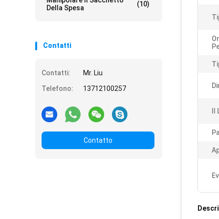
Manipolare Il Sacchetto
(10)
Della Spesa
Ti
Or
Contatti
Pe
Ti
Contatti:
Mr. Liu
Di
Telefono:
13712100257
Il
Pa
Contatto
Ap
Ev
Descri