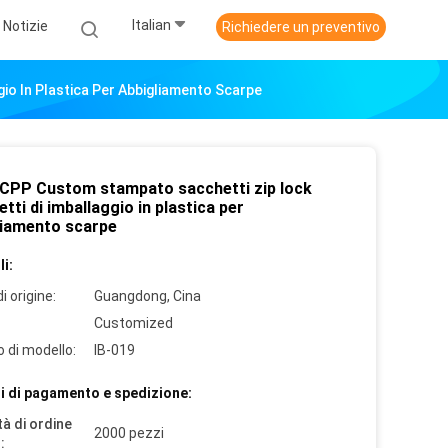
Italian
Notizie
Richiedere un preventivo
io In Plastica Per Abbigliamento Scarpe
 CPP Custom stampato sacchetti zip lock
tti di imballaggio in plastica per
liamento scarpe
i:
i origine:
Guangdong, Cina
Customized
 di modello:
IB-019
i di pagamento e spedizione:
à di ordine
2000 pezzi
: