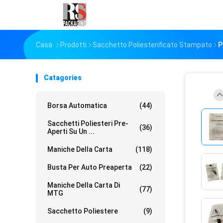
Casa
Prodotti
Sacchetto Poliesterificato Stampato
P
Catagories
Borsa Automatica
(44)
Sacchetti Poliesteri Pre-
(36)
Aperti Su Un ...
Maniche Della Carta
(118)
Busta Per Auto Preaperta
(22)
Maniche Della Carta Di
(77)
MTG
Sacchetto Poliestere
(9)