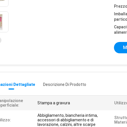
Prezzo
Imball
partico
Capaci
alimen
M
azioni Dettagliate
Descrizione Di Prodotto
nipolazione
Stampa a gravura
Utilizz
perficiale:
Abbigliamento, biancheria intima,
Strutt
ilizzo:
accessori di abbigliamento e di
Materi
lavorazione, calzini, altre scarpe