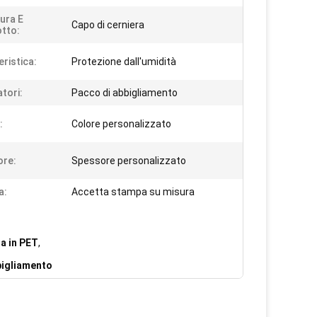
tura E
Capo di cerniera
tto:
eristica:
Protezione dall'umidità
atori:
Pacco di abbigliamento
:
Colore personalizzato
ore:
Spessore personalizzato
a:
Accetta stampa su misura
ra in PET
,
bbigliamento