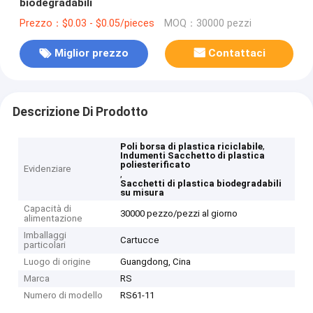
biodegradabili
Prezzo：$0.03 - $0.05/pieces
MOQ：30000 pezzi
Miglior prezzo
Contattaci
Descrizione Di Prodotto
,
Poli borsa di plastica riciclabile
Indumenti Sacchetto di plastica
poliesterificato
Evidenziare
,
Sacchetti di plastica biodegradabili
su misura
Capacità di
30000 pezzo/pezzi al giorno
alimentazione
Imballaggi
Cartucce
particolari
Luogo di origine
Guangdong, Cina
Marca
RS
Numero di modello
RS61-11