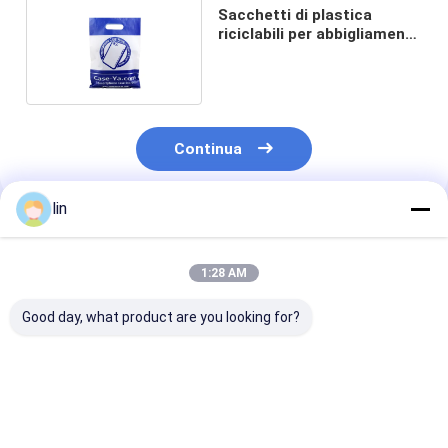
Sacchetti di plastica
riciclabili per abbigliamento
biodegradabili
Continua
lin
Prodotti Raccomandati
1:28 AM
Good day, what product are you looking for?
Bottega di plastica
Borsa regalo in
T-shirt ricicla