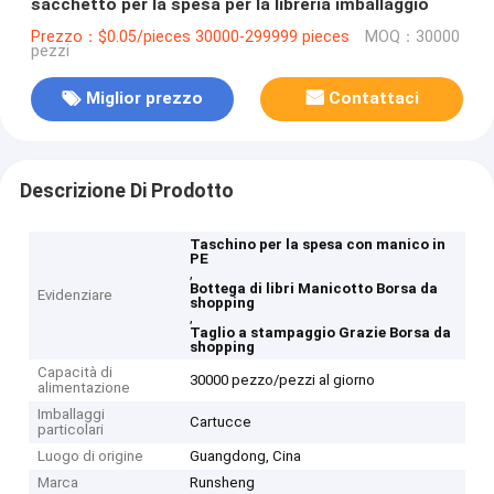
sacchetto per la spesa per la libreria imballaggio
Prezzo：$0.05/pieces 30000-299999 pieces
MOQ：30000
pezzi
Miglior prezzo
Contattaci
Descrizione Di Prodotto
Taschino per la spesa con manico in
PE
,
Bottega di libri Manicotto Borsa da
Evidenziare
shopping
,
Taglio a stampaggio Grazie Borsa da
shopping
Capacità di
30000 pezzo/pezzi al giorno
alimentazione
Imballaggi
Cartucce
particolari
Luogo di origine
Guangdong, Cina
Marca
Runsheng