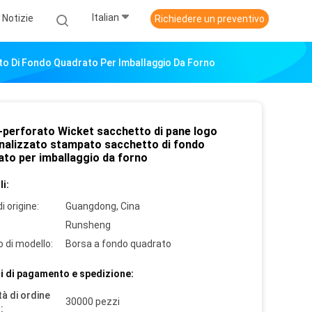
Italian
Notizie
Richiedere un preventivo
o Di Fondo Quadrato Per Imballaggio Da Forno
-perforato Wicket sacchetto di pane logo
nalizzato stampato sacchetto di fondo
ato per imballaggio da forno
i:
i origine:
Guangdong, Cina
Runsheng
 di modello:
Borsa a fondo quadrato
i di pagamento e spedizione:
à di ordine
30000 pezzi
: