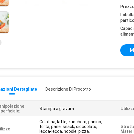
Prezzo
Imball
partico
Capaci
alimen
M
azioni Dettagliate
Descrizione Di Prodotto
nipolazione
Stampa a gravura
Utilizz
perficiale:
Gelatina, latte, zucchero, panino,
torta, pane, snack, cioccolato,
Strutt
ilizzo:
lecca-lecca, noodle, pizza,
Materi