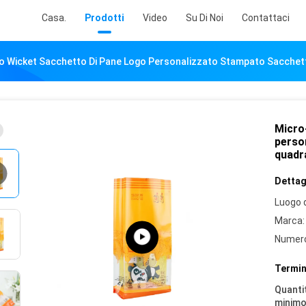
Casa.
Prodotti
Video
Su Di Noi
Contattaci
o Wicket Sacchetto Di Pane Logo Personalizzato Stampato Sacchett
Micro
perso
quadr
Dettagl
Luogo d
Marca:
Numero
Termin
Quantit
minimo