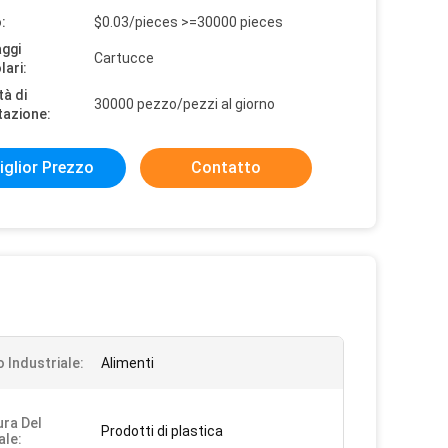
:
$0.03/pieces >=30000 pieces
aggi
Cartucce
lari:
tà di
30000 pezzo/pezzi al giorno
tazione:
iglior Prezzo
Contatto
o Industriale:
Alimenti
ura Del
Prodotti di plastica
ale: