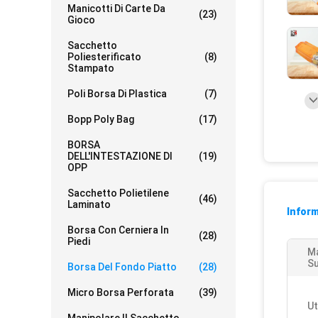
Manicotti Di Carte Da
(23)
Gioco
Sacchetto
Poliesterificato
(8)
Stampato
Poli Borsa Di Plastica
(7)
Bopp Poly Bag
(17)
BORSA
DELL'INTESTAZIONE DI
(19)
OPP
Sacchetto Polietilene
(46)
Laminato
Inform
Borsa Con Cerniera In
(28)
Piedi
Ma
Su
Borsa Del Fondo Piatto
(28)
Micro Borsa Perforata
(39)
Ut