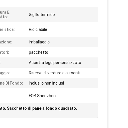
tura E
Sigillo termico
tto:
eristica:
Riciclabile
azione:
imballaggio
atori:
pacchetto
:
Accetta logo personalizzato
aggio:
Riserva di verdure e alimenti
ine Di Fondo:
Inclusi o non inclusi
FOB Shenzhen
ato
,
Sacchetto di pane a fondo quadrato
,