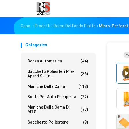
Casa
Prodotti
Borsa Del Fondo Piatto
Micro-Perforat
Catagories
Borsa Automatica
(44)
Sacchetti Poliesteri Pre-
(36)
Aperti Su Un ...
Maniche Della Carta
(118)
Busta Per Auto Preaperta
(22)
Maniche Della Carta Di
(77)
MTG
Sacchetto Poliestere
(9)