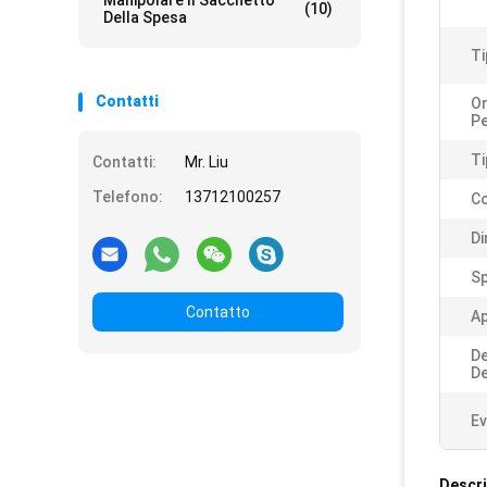
Manipolare Il Sacchetto
(10)
Della Spesa
Ti
Contatti
Or
Pe
Ti
Contatti:
Mr. Liu
Telefono:
13712100257
Co
Di
S
Contatto
Ap
De
De
Ev
Descri