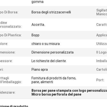
gomma
Sigilla
po Di Borsa:
Borsa degli strizzacervelli
Manico
dine
Accetta.
Caratt
rsonalizzato:
po Di Plastica:
Bopp
Applic
lore:
chiaro o su misura
Utilizz
mensione:
Dimensione personalizzata
Il Logo
pessore:
Le richieste del cliente
Imball
ri:
Piano apra
Cartol
ttagli
Fornitura di prodotti da forno,
Port:
ll'imballaggio:
pane, alimenti
Borsa per pane stampata con logo personalizz
idenziare:
Micro borsa perforata del pane
zione di prodotto