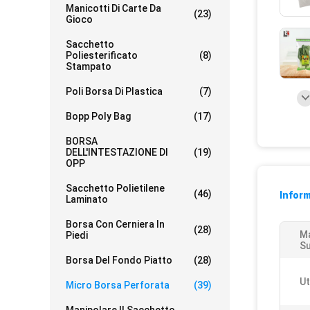
Manicotti Di Carte Da
(23)
Gioco
Sacchetto
Poliesterificato
(8)
Stampato
Poli Borsa Di Plastica
(7)
Bopp Poly Bag
(17)
BORSA
DELL'INTESTAZIONE DI
(19)
OPP
Sacchetto Polietilene
(46)
Inform
Laminato
Borsa Con Cerniera In
(28)
Ma
Piedi
Su
Borsa Del Fondo Piatto
(28)
Ut
Micro Borsa Perforata
(39)