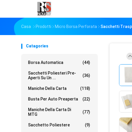
Casa
Prodotti
Micro Borsa Perforata
Sacchetti Trasp
Catagories
Borsa Automatica
(44)
Sacchetti Poliesteri Pre-
(36)
Aperti Su Un ...
Maniche Della Carta
(118)
Busta Per Auto Preaperta
(22)
Maniche Della Carta Di
(77)
MTG
Sacchetto Poliestere
(9)