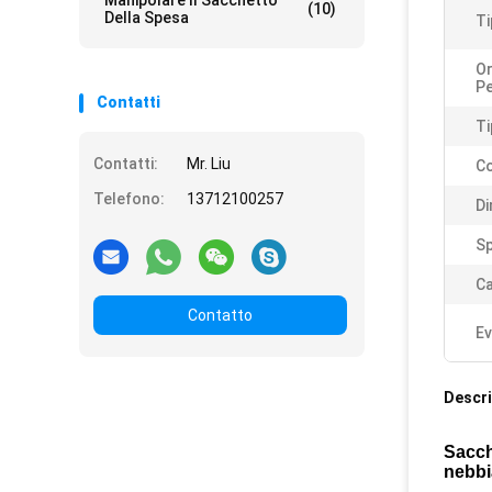
Manipolare Il Sacchetto
(10)
Della Spesa
Ti
Or
Pe
Contatti
Ti
Contatti:
Mr. Liu
Co
Telefono:
13712100257
Di
S
C
Contatto
Ev
Descri
Sacch
nebbi