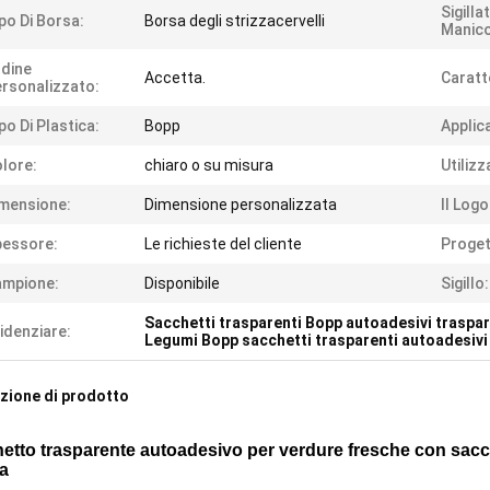
Sigilla
po Di Borsa:
Borsa degli strizzacervelli
Manico
dine
Accetta.
Caratt
rsonalizzato:
po Di Plastica:
Bopp
Applic
lore:
chiaro o su misura
Utilizz
mensione:
Dimensione personalizzata
Il Logo
pessore:
Le richieste del cliente
Proget
ampione:
Disponibile
Sigillo:
Sacchetti trasparenti Bopp autoadesivi traspar
idenziare:
Legumi Bopp sacchetti trasparenti autoadesivi
zione di prodotto
etto trasparente autoadesivo per verdure fresche con sacc
a