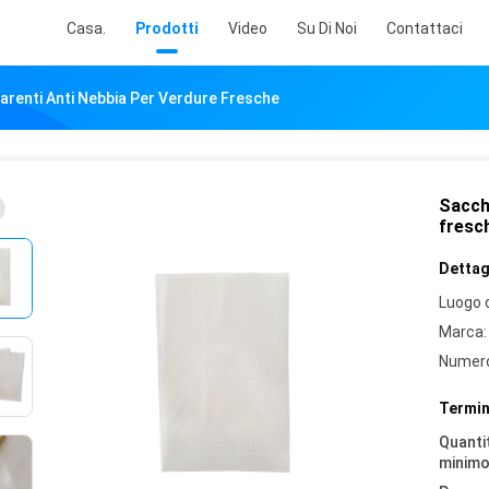
Casa.
Prodotti
Video
Su Di Noi
Contattaci
arenti Anti Nebbia Per Verdure Fresche
Sacche
fresc
Dettagl
Luogo d
Marca:
Numero
Termin
Quantit
minimo