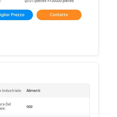
:
$0.01/pieces >=30000 pieces
iglior Prezzo
Contatto
o Industriale:
Alimenti
ura Del
opp
ale: