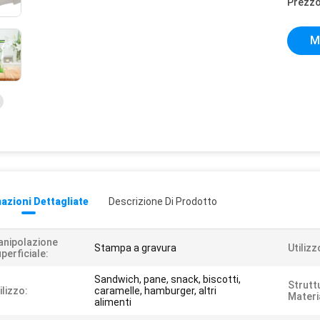
Prezzo
M
azioni Dettagliate
Descrizione Di Prodotto
nipolazione
Stampa a gravura
Utilizz
perficiale:
Sandwich, pane, snack, biscotti,
Strutt
ilizzo:
caramelle, hamburger, altri
Materi
alimenti