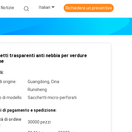
Italian
Notizie
Richiedere un preventivo
tti trasparenti anti nebbia per verdure
he
i:
i origine:
Guangdong, Cina
Runsheng
 di modello:
Sacchetti micro-perforati
i di pagamento e spedizione:
à di ordine
30000 pezzi
: