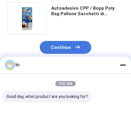
Autoadesivo CPP / Bopp Poly
Bag Pallone Sacchetti di
imballaggio in cellophane con
stampa colorata
Continua
lin
Prodotti Raccomandati
9:41 AM
Good day, what product are you looking for?
Cello Cellophane
Sacchetti regalo per
Baglioni di zu