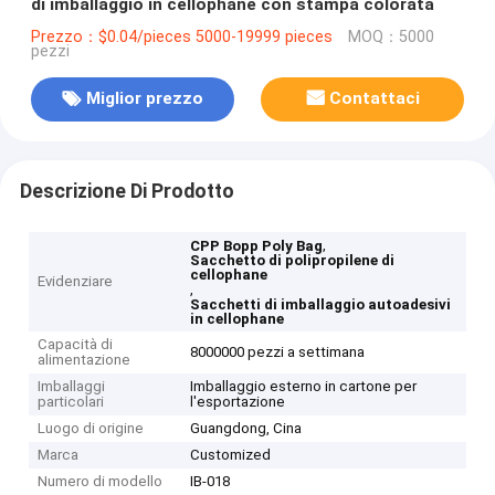
di imballaggio in cellophane con stampa colorata
Prezzo：$0.04/pieces 5000-19999 pieces
MOQ：5000
pezzi
Miglior prezzo
Contattaci
Descrizione Di Prodotto
,
CPP Bopp Poly Bag
Sacchetto di polipropilene di
cellophane
Evidenziare
,
Sacchetti di imballaggio autoadesivi
in cellophane
Capacità di
8000000 pezzi a settimana
alimentazione
Imballaggi
Imballaggio esterno in cartone per
particolari
l'esportazione
Luogo di origine
Guangdong, Cina
Marca
Customized
Numero di modello
IB-018