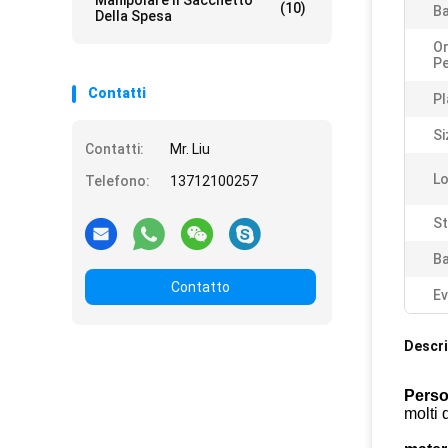
Manipolare Il Sacchetto
(10)
Ba
Della Spesa
Or
Pe
Contatti
Pl
Si
Contatti:
Mr. Liu
Lo
Telefono:
13712100257
S
Ba
Contatto
Ev
Descri
Perso
molti 