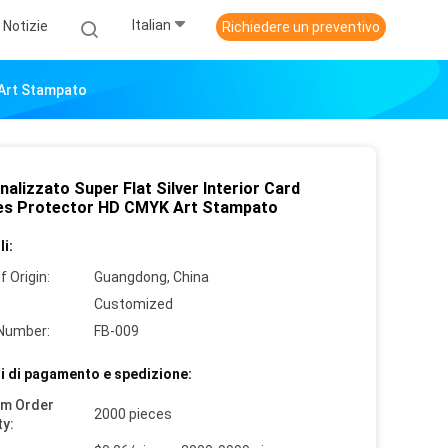
Italian
Notizie
Richiedere un preventivo
 Art Stampato
alizzato Super Flat Silver Interior Card
es Protector HD CMYK Art Stampato
i:
f Origin:
Guangdong, China
Customized
Number:
FB-009
i di pagamento e spedizione:
um Order
2000 pieces
ty: