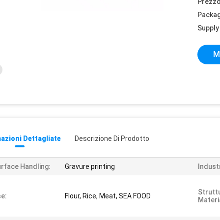
Prezzo
Packag
Supply 
M
azioni Dettagliate
Descrizione Di Prodotto
rface Handling:
Gravure printing
Industr
Strutt
e:
Flour, Rice, Meat, SEA FOOD
Materi