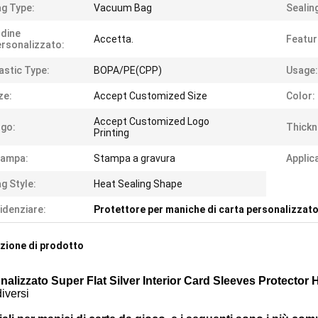
g Type:
Vacuum Bag
Sealin
dine
Accetta.
Featur
rsonalizzato:
astic Type:
BOPA/PE(CPP)
Usage:
ze:
Accept Customized Size
Color:
Accept Customized Logo
go:
Thickn
Printing
tampa:
Stampa a gravura
Applic
g Style:
Heat Sealing Shape
idenziare:
Protettore per maniche di carta personalizzat
zione di prodotto
nalizzato Super Flat Silver Interior Card Sleeves Protecto
diversi