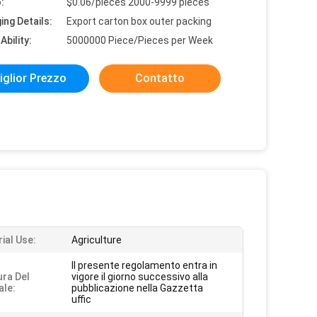
:
$0.06/pieces 2000-9999 pieces
ing Details:
Export carton box outer packing
Ability:
5000000 Piece/Pieces per Week
iglior Prezzo
Contatto
ial Use:
Agriculture
Il presente regolamento entra in
ura Del
vigore il giorno successivo alla
ale:
pubblicazione nella Gazzetta
uffic