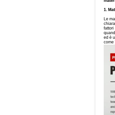
materi
1. Mat
Le man
chiara
fattor
quando
ed è u
come 