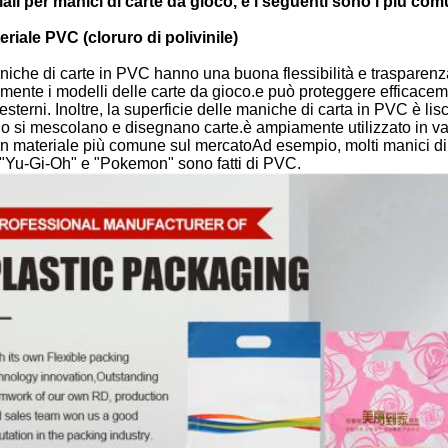
ali per manici di carte da gioco, e i seguenti sono i più com
eriale PVC (cloruro di polivinile)
iche di carte in PVC hanno una buona flessibilità e trasparen
mente i modelli delle carte da gioco.e può proteggere efficacem
i esterni. Inoltre, la superficie delle maniche di carta in PVC è lis
 si mescolano e disegnano carte.è ampiamente utilizzato in vari
n materiale più comune sul mercatoAd esempio, molti manici di c
"Yu-Gi-Oh" e "Pokemon" sono fatti di PVC.