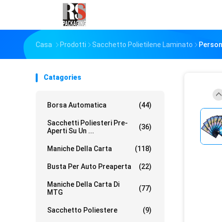
Casa
Prodotti
Sacchetto Polietilene Laminato
Person
Catagories
Borsa Automatica
(44)
Sacchetti Poliesteri Pre-
(36)
Aperti Su Un ...
Maniche Della Carta
(118)
Busta Per Auto Preaperta
(22)
Maniche Della Carta Di
(77)
MTG
Sacchetto Poliestere
(9)