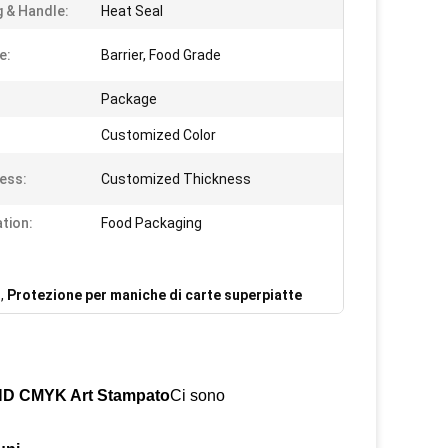
g & Handle:
Heat Seal
e:
Barrier, Food Grade
Package
Customized Color
ess:
Customized Thickness
ation:
Food Packaging
o
,
Protezione per maniche di carte superpiatte
r HD CMYK Art Stampato
Ci sono