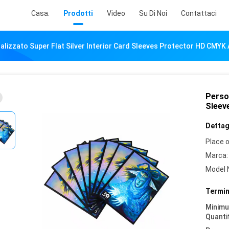
Casa.
Prodotti
Video
Su Di Noi
Contattaci
alizzato Super Flat Silver Interior Card Sleeves Protector HD CMYK
Person
Sleev
Dettagl
Place o
Marca:
Model 
Termin
Minim
Quanti