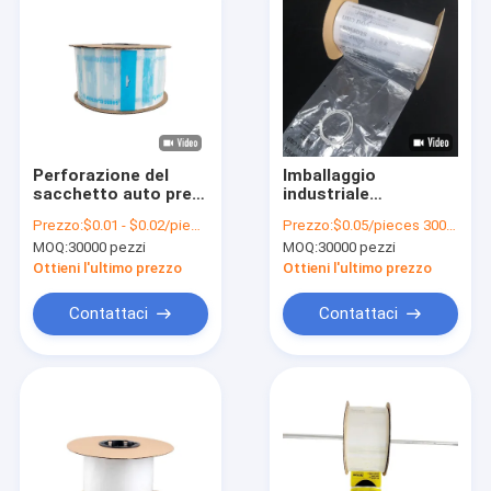
Perforazione del
Imballaggio
sacchetto auto pre-
industriale
aperto di plastica
automatico
Prezzo:
$0.01 - $0.02/pieces
Prezzo:
$0.05/pieces 30000-299999 pieces
stampata su misura
sacchetto stampa a
MOQ:
30000 pezzi
MOQ:
30000 pezzi
per sigillamento
colori per
termico automatico
abbigliamento
Ottieni l'ultimo prezzo
Ottieni l'ultimo prezzo
scarpe biancheria
intima
Contattaci
Contattaci
Casa.
Prodotti
Video