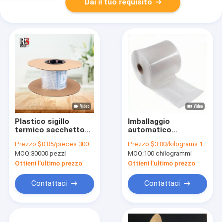
Dai il tuo requisito
Plastico sigillo
Imballaggio
termico sacchetto
automatico
automatico a rotolo
sacchetto riduttivo
Prezzo:
$0.05/pieces 30000-299999 pieces
Prezzo:
$3.00/kilograms 100-999 kilograms
laterale con
in LDPE per uso
MOQ:
30000 pezzi
MOQ:
100 chilogrammi
guarnizione di
industriale e
riciclaggio sacchetto
supermercati
Ottieni l'ultimo prezzo
Ottieni l'ultimo prezzo
preaperto
Contattaci
Contattaci