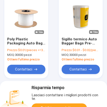
Poly Plastic
Sigillo termico Auto
Packaging Auto Bag
Bagger Bags Pre-
Pre-Aperto Per I
aperto riciclabile Bag
Prezzo:
$0.01/pieces >=30000 pieces
Prezzo:
$0.01 - $0.02/pieces
Bambini
On A Roll Logo
MOQ:
30000 pezzi
MOQ:
30000 pezzi
stampato su misura
Ottieni l'ultimo prezzo
Ottieni l'ultimo prezzo
Contattaci
Contattaci
Risparmia tempo
Lasciaci contattare i migliori prodotti con
te.