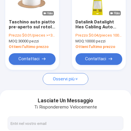
Su di noi
visita della fabbrica
Taschino auto piatto
Datalink Datalight
pre-aperto sul rotolo
Hes Cabling Auto
Controllo della qualità
spessore 0,05 mm
Sacchetti pre-aperti
Prezzo:
$0.01/pieces >=30000 pieces
Prezzo:
$0.04/pieces 10000-199999 pieces
per prodotti
Sacchetti di
MOQ:
30000 pezzi
MOQ:
10000 pezzi
elettronici
imballaggio
Contattaci
poliperforati
Ottieni l'ultimo prezzo
Ottieni l'ultimo prezzo
Notizie
Contattaci
Contattaci
Chiedi un preventivo
Osservi più
borsa automatica
Lasciate Un Messaggio
Ti Risponderemo Velocemente
Sacchetti poliesteri pre-aperti su un rotolo
maniche della carta