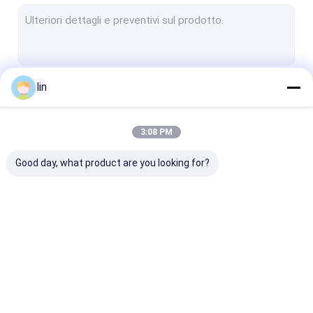
Busta per auto preaperta
Maniche della carta di MTG
Sacchetto poliestere
lin
Continua
manicotti di carte da gioco
Sacchetto poliesterificato stampato
3:08 PM
Le Nostre Categorie
poli borsa di plastica
Good day, what product are you looking for?
Bopp Poly Bag
BORSA DELL'INTESTAZIONE DI OPP
Sacchetto polietilene laminato
borsa automatica
Sacchetti poliesteri
maniche della 
Borsa con cerniera in piedi
pre-aperti su un
rotolo