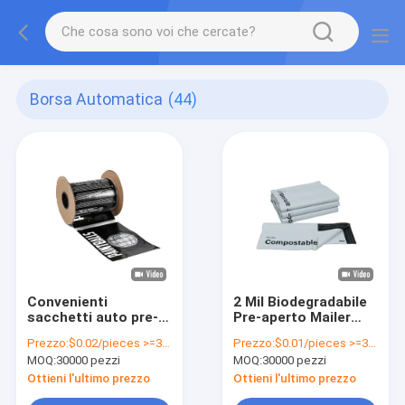
Borsa Automatica
(44)
Convenienti
2 Mil Biodegradabile
sacchetti auto pre-
Pre-aperto Mailer
aperti per
Bag Auto Packaging
Prezzo:
$0.02/pieces >=30000 pieces
Prezzo:
$0.01/pieces >=30000 pieces
l'imballaggio
Custom Printed Poly
MOQ:
30000 pezzi
MOQ:
30000 pezzi
intelligente dei bidoni
Mailers
della spazzatura
Ottieni l'ultimo prezzo
Ottieni l'ultimo prezzo