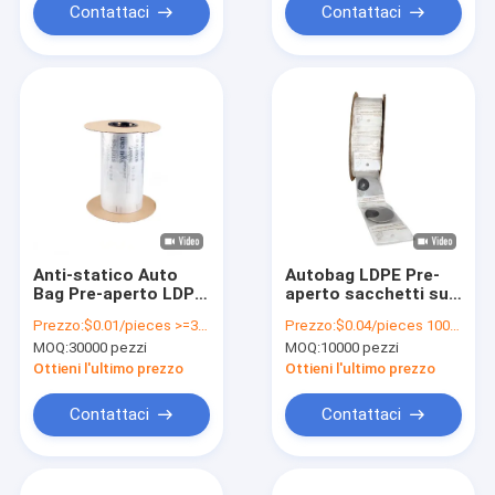
Contattaci
Contattaci
Anti-statico Auto
Autobag LDPE Pre-
Bag Pre-aperto LDPE
aperto sacchetti su
Poly Plastic Dress
un rotolo 1,5 mil
Prezzo:
$0.01/pieces >=30000 pieces
Prezzo:
$0.04/pieces 10000-199999 pieces
Packing Bags
spessore stampa
MOQ:
30000 pezzi
MOQ:
10000 pezzi
gravura
Ottieni l'ultimo prezzo
Ottieni l'ultimo prezzo
Contattaci
Contattaci