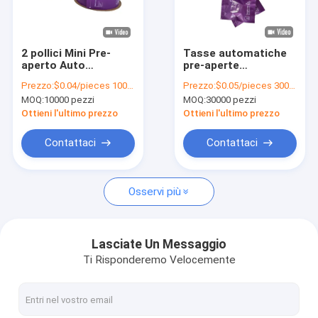
Su di noi
visita della fabbrica
2 pollici Mini Pre-
Tasse automatiche
aperto Auto
pre-aperte
Controllo della qualità
Sacchetti In Roll
personalizzate / per
Prezzo:
$0.04/pieces 10000-199999 pieces
Prezzo:
$0.05/pieces 30000-299999 pieces
LDPE Poly Piccolo
apparecchiature di
MOQ:
10000 pezzi
MOQ:
30000 pezzi
Sacchetto di
imballaggio
Contattaci
imballaggio in
automatico
Ottieni l'ultimo prezzo
Ottieni l'ultimo prezzo
plastica
Notizie
Contattaci
Contattaci
Chiedi un preventivo
Osservi più
borsa automatica
Lasciate Un Messaggio
Ti Risponderemo Velocemente
Sacchetti poliesteri pre-aperti su un rotolo
maniche della carta