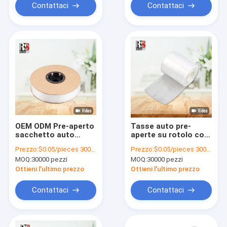
Contattaci
Contattaci
OEM ODM Pre-aperto
Tasse auto pre-
sacchetto auto
aperte su rotolo con
rispettare gli
confezionamento
Prezzo:
$0.05/pieces 30000-299999 pieces
Prezzo:
$0.05/pieces 30000-299999 pieces
standard ambientali
automatico riducono
MOQ:
30000 pezzi
MOQ:
30000 pezzi
notevolmente i costi
di confezionamento
Ottieni l'ultimo prezzo
Ottieni l'ultimo prezzo
Contattaci
Contattaci