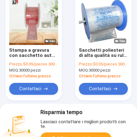
Stampa a gravura
Sacchetti poliesteri
con sacchetto auto
di alta qualità su rulli
pre-aperto per
Sacchetti auto pre-
Prezzo:
$0.05/pieces 30000-299999 pieces
Prezzo:
$0.05/pieces 30000-299999 pieces
scarpe
aperti per macchine
MOQ:
30000 pezzi
MOQ:
30000 pezzi
per sacchetti auto
Ottieni l'ultimo prezzo
Ottieni l'ultimo prezzo
Contattaci
Contattaci
Risparmia tempo
Lasciaci contattare i migliori prodotti con
te.