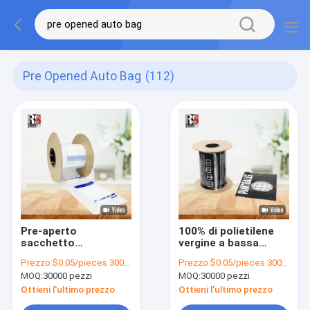
Pre Opened Auto Bag
(112)
Pre-aperto
100% di polietilene
sacchetto
vergine a bassa
automatico per
densità, pre-aperto
Prezzo:
$0.05/pieces 30000-299999 pieces
Prezzo:
$0.05/pieces 30000-299999 pieces
macchine di
MOQ:
30000 pezzi
MOQ:
30000 pezzi
imballaggio
automatiche
Ottieni l'ultimo prezzo
Ottieni l'ultimo prezzo