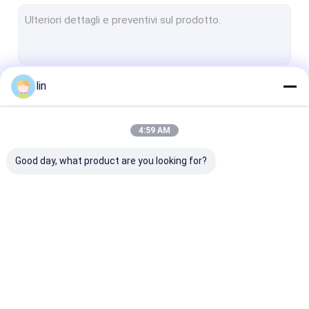
Busta per auto preaperta
Maniche della carta di MTG
Sacchetto poliestere
lin
Continua
manicotti di carte da gioco
Sacchetto poliesterificato stampato
4:59 AM
Le Nostre Categorie
poli borsa di plastica
Good day, what product are you looking for?
Bopp Poly Bag
BORSA DELL'INTESTAZIONE DI OPP
Sacchetto polietilene laminato
borsa automatica
Sacchetti poliesteri
maniche della 
Borsa con cerniera in piedi
pre-aperti su un
rotolo