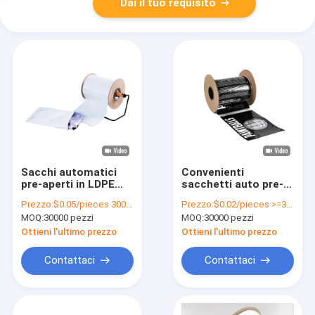
Dai il tuo requisito
Sacchi automatici
Convenienti
pre-aperti in LDPE
sacchetti auto pre-
per macchine
aperti per
Prezzo:
$0.05/pieces 30000-299999 pieces
Prezzo:
$0.02/pieces >=30000 pieces
confezionatrici
l'imballaggio
MOQ:
30000 pezzi
MOQ:
30000 pezzi
automatiche
intelligente dei bidoni
della spazzatura
Ottieni l'ultimo prezzo
Ottieni l'ultimo prezzo
Contattaci
Contattaci