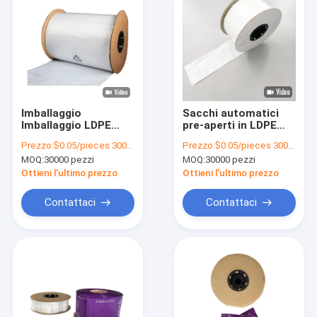
Imballaggio
Sacchi automatici
Imballaggio LDPE
pre-aperti in LDPE
Plastica Poly Pre-
personalizzati su
Prezzo:
$0.05/pieces 30000-299999 pieces
Prezzo:
$0.05/pieces 30000-299999 pieces
aperto Auto Bag On
rotolo per
MOQ:
30000 pezzi
MOQ:
30000 pezzi
Roll
imballaggio
industriale
Ottieni l'ultimo prezzo
Ottieni l'ultimo prezzo
Contattaci
Contattaci
Casa.
Prodotti
Video