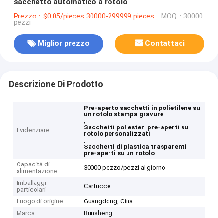
sacchetto automatico a rotolo
Prezzo：$0.05/pieces 30000-299999 pieces
MOQ：30000
pezzi
Miglior prezzo
Contattaci
Descrizione Di Prodotto
Pre-aperto sacchetti in polietilene su
un rotolo stampa gravure
,
Sacchetti poliesteri pre-aperti su
Evidenziare
rotolo personalizzati
,
Sacchetti di plastica trasparenti
pre-aperti su un rotolo
Capacità di
30000 pezzo/pezzi al giorno
alimentazione
Imballaggi
Cartucce
particolari
Luogo di origine
Guangdong, Cina
Marca
Runsheng